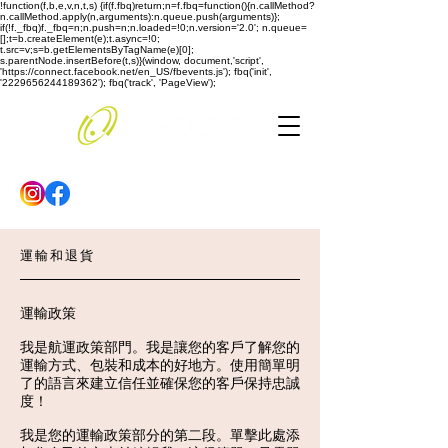
!function(f,b,e,v,n,t,s) {if(f.fbq)return;n=f.fbq=function(){n.callMethod?
n.callMethod.apply(n,arguments):n.queue.push(arguments)};
if(!f._fbq)f._fbq=n;n.push=n;n.loaded=!0;n.version='2.0'; n.queue=
[];t=b.createElement(e);t.async=!0;
t.src=v;s=b.getElementsByTagName(e)[0];
s.parentNode.insertBefore(t,s)}(window, document,'script',
'https://connect.facebook.net/en_US/fbevents.js'); fbq('init',
'2229656244189362'); fbq('track', 'PageView');
運輸和退貨
運輸政策
我是航運政策部門。我是讓您的客戶了解您的
運輸方式、包裝和成本的好地方。使用簡單明
了的語言來建立信任並確保您的客戶保持忠誠
度！
我是您的運輸政策部分的第二段。單擊此處添